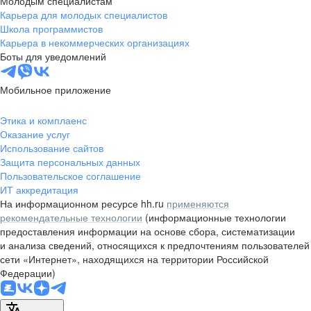
Молодым специалистам
Карьера для молодых специалистов
pr@nsk.hh.ru
Школа программистов
Карьера в некоммерческих организациях
Минск
Боты для уведомлений
пр-т Дзержинского, д. 57,
10 этаж, помещение 45-1
Мобильное приложение
+375 (17)
336-03-02
Этика и комплаенс
pr@rabota.by
Оказание услуг
Использование сайтов
Алматы
Защита персональных данных
Пользовательское соглашение
пр. Абая, д. 151, БЦ Алатау,
ИТ аккредитация
12 этаж, офис 1209
На информационном ресурсе hh.ru
применяются
+7 727 232-13-13
рекомендательные технологии
(информационные технологии
pr@headhunter.com.kz
предоставления информации на основе сбора, систематизации
и анализа сведений, относящихся к предпочтениям пользователей
сети «Интернет», находящихся на территории Российской
Федерации)