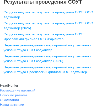
Результаты проведения СОУТ
pr@nn.hh.ru
Сводная ведомость результатов проведения СОУТ ООО
Воронеж
Хэдхантер
Сводная ведомость результатов проведения СОУТ ООО
ул. Комиссаржевской, д. 10,
Хэдхантер (2026)
офис 1212
Сводная ведомость результатов проведения СОУТ
+7 473 280-05-05
Ярославский филиал ООО Хэдхантер
pr@vrn.hh.ru
Перечень рекомендуемых мероприятий по улучшению
условий труда ООО Хэдхантер
Казань
Перечень рекомендуемых мероприятий по улучшению
ул. Спартаковская, д. 2А, этаж 3,
условий труда ООО Хэдхантер (2026)
помещение 15
Перечень рекомендуемых мероприятий по улучшению
условий труда Ярославский филиал ООО Хэдхантер
+7 843 212-12-50
pr@kzn.hh.ru
HeadHunter
Размещение вакансий
Екатеринбург
Поиск по резюме
ул. Боевых Дружин, стр. 20,
О компании
5 этаж, офис 505, 521
Наши вакансии