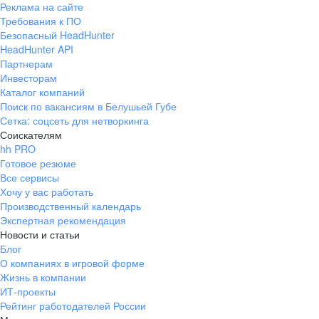
Реклама на сайте
+7 343 226-79-99
Требования к ПО
pr@ural.hh.ru
Безопасный HeadHunter
HeadHunter API
Краснодар
Партнерам
Инвесторам
ул. Янковского, д. 169, 7 этаж,
Каталог компаний
706 каб.
Поиск по вакансиям в Белушьей Губе
+7 861 205-55-57
Сетка: соцсеть для нетворкинга
pr@krd.hh.ru
Соискателям
hh PRO
Готовое резюме
Владивосток
Все сервисы
пер. Ланинский д. 4, офис 3.4
Хочу у вас работать
Производственный календарь
+7 423 202-33-28
Экспертная рекомендация
pr@dv.hh.ru
Новости и статьи
Блог
Новосибирск
О компаниях в игровой форме
Жизнь в компании
ул. Большевистская, д. 35,
ИТ-проекты
помещение 21
Рейтинг работодателей России
+7 383 207-94-64