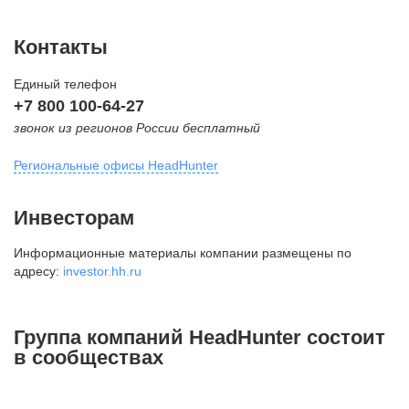
Контакты
Единый телефон
+7 800 100-64-27
звонок из регионов России бесплатный
Региональные офисы HeadHunter
Москва
Инвесторам
внутригородская территория
Информационные материалы компании размещены по
Муниципальный округ Тверской,
адресу:
investor.hh.ru
2-я Брестская ул., д. 48,
помещение 25
+7 495 974-64-27
Группа компаний HeadHunter состоит
+7 495 980-64-27
в сообществах
+7 495 134-92-24
press@hh.ru