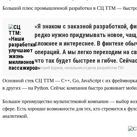
Большой плюс промышленной разработки в СЦ ТТМ — быстрое
«Я знаком с заказной разработкой, фи
редко нужно придумывать новое, чащ
сложнее и интереснее. В финтехе обы
операций. А мы легко переходим на св
что так будет быстрее и гибче. Сейча
Дмитрий Бурков, начальник отдела разработки ПО
Основной стек СЦ ТТМ — C++, Go, JavaScript с их фреймворкам
в других — на Python. Сейчас компания быстро развивает моби
Большое преимущество мультистековой компании — выбор возм
сфере. Есть хорошие возможности для тех, кто стремится к фул
аналитикой.