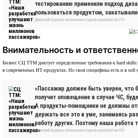
тестированию применили подход дизай
пользоваться продуктом, закатывалис
Дмитрий Бурков, начальник отдела разработки ПО
Внимательность и ответственн
Бизнес СЦ ТТМ диктует определенные требования к hard skill
в современных ИТ-продуктах. Но своя специфика есть и в soft s
«Пассажир должен быть уверен, что б
получит оповещение в случае ЧС, бу
А продукты-помощники не должны отв
держать все это в уме, занимаясь ра
работу других. Поэтому наша работа 
Дмитрий Бурков, начальник отдела разработки ПО