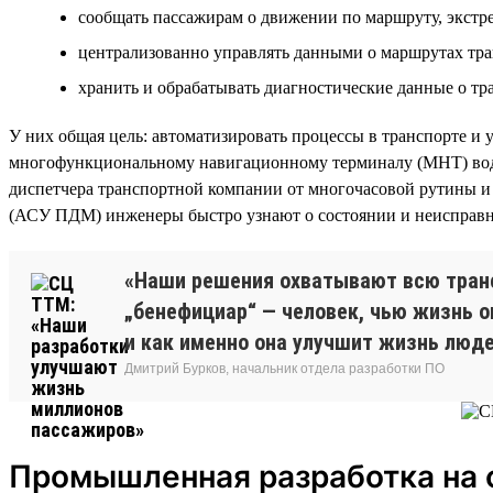
сообщать пассажирам о движении по маршруту, экстре
централизованно управлять данными о маршрутах тран
хранить и обрабатывать диагностические данные о т
У них общая цель: автоматизировать процессы в транспорте и 
многофункциональному навигационному терминалу (МНТ) води
диспетчера транспортной компании от многочасовой рутины и
(АСУ ПДМ) инженеры быстро узнают о состоянии и неисправно
«Наши решения охватывают всю транс
„бенефициар“ — человек, чью жизнь он
и как именно она улучшит жизнь люде
Дмитрий Бурков, начальник отдела разработки ПО
Промышленная разработка на 