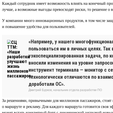
Каждый сотрудник имеет возможность влиять на конечный проду
лучше, а возможные выгоды превосходят риски, то решение о 
У компании много инновационных продуктов, в том числе за
и повышение удобства для пользователей.
«Например, у нашего многофункционал
пользоваться им в личных целях. Так
узкоспециализированная задача, по 
вносили изменения на уровне запросов
инструмент терминала — монитор с се
технологически отличаются по взаим
доработали ОС».
Дмитрий Бурков, начальник отдела разработки ПО
За решениями, привычными для миллионов пассажиров, стоят
о маршруте и рекламу. Для каждого маршрута готовится своя э
может встать конкретный борт с динамической загрузкой новы