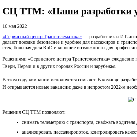
СЦ ТТМ: «Наши разработки 
16 мая 2022
«Сервисный центр Транстелематика»
— разработчик и ИТ-инте
делают поездки безопаснее и удобнее для пассажиров и тран
стек, большая доля RnD и хорошие возможности для профессио
Решениями «Сервисного центра Транстелематика» ежедневно по
Твери, Перми и в других городах России и зарубежья.
В этом году компании исполняется семь лет. В команде разраб
И открываются новые вакансии: даже в непростом 2022-м нео
Решения СЦ ТТМ позволяют:
снимать телеметрию с транспорта, снабжать водителя 
анализировать пассажиропоток, контролировать качест