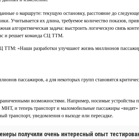
нные о маршруте: текущую остановку, расстояние до следующей,
лики. Учитывается их длина, требуемое количество показов, при
ожная алгоритмическая задача: выстроить логическую связь кон
час и решает команда СЦ ТТМ.
ионов пассажиров, а для некоторых групп становятся критиче
граниченными возможностями. Например, носимые устройства по
МНТ, и теперь транспорт и маломобильные пассажиры «видят» др
ный транспорт, уведомления о выходе или пересадке.
енеры получили очень интересный опыт тестирован