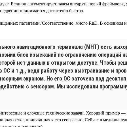
кт. Если он аргументирует, зачем внедрять новый фреймворк, я
внедрении принимается достаточно быстро.
щищенных патентами. Соответственно, много RnD. В основном 
ьного навигационного терминала (МНТ) есть выход
 возник блок изысканий по ограничению операций 
которой нет данных в открытом доступе. Чтобы ре
 ОС и т.д., ведя работу через выстраивание и пров
нсорным экраном. Но его ОС заточена под десктоп
одействию с сенсором. Мы исследовали программну
 интересные и сложные технические задачи. Хороший пример —
фирная сетка, привязанная к его географии. Сейчас в медиапанел
х данных и изменений.