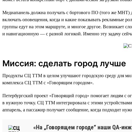
Медиапанель должна получать с бортового ПО (того же МНТ) да
включать оповещения, когда и какие показывать рекламные ро
группы едут на этом маршруте, и многое другое. Возникает сл
и навигационную — с разной логикой. Именно эту задачу сей
Миссия: сделать город лучше
Продукты СЦ ТТМ в целом улучшают городскую среду для милл
комплекса СЦ ТТМ с «Говорящим городом».
Петербургский проект «Говорящий город» помогает людям с о
в нужную точку. СЦ ТТМ интегрировала с этими устройствами 
аппарель, а пассажир получает сообщение, когда подходит нуж
«На „Говорящем городе“ наши QA-инж