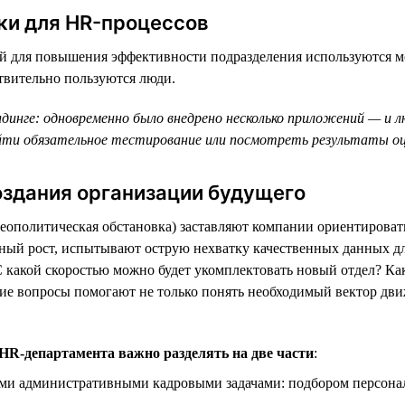
ки для HR-процессов
й для повышения эффективности подразделения используются м
твительно пользуются люди.
лдинге: одновременно было внедрено несколько приложений — и 
йти обязательное тестирование или посмотреть результаты оце
оздания организации будущего
 геополитическая обстановка) заставляют компании ориентирова
ерный рост, испытывают острую нехватку качественных данных 
С какой скоростью можно будет укомплектовать новый отдел? Как
ие вопросы помогают не только понять необходимый вектор дви
 HR-департамента важно разделять на две части
:
и административными кадровыми задачами: подбором персонала