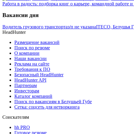
Работа в радость: подборка книг о карьере, командной работе 
Вакансии дня
Водитель грузового транспорта
з/п не указана
ITECO, Белушья Г
HeadHunter
Размещение вакансий
Поиск по резюме
О компании
Наши вакансии
Реклама на сайте
Требования к ПО
Безопасный HeadHunter
HeadHunter API
Партнерам
Инвесторам
Каталог компаний
Поиск по вакансиям в Белушьей Губе
Сетка: соцсеть для нетворкинга
Соискателям
hh PRO
Готовое резюме