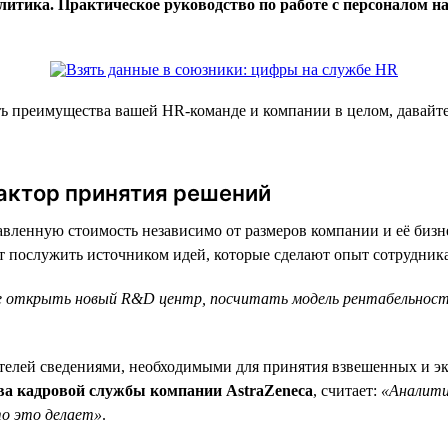
итика. Практическое руководство по работе с персоналом н
ать преимущества вашей HR-команде и компании в целом, давай
фактор принятия решений
бавленную стоимость независимо от размеров компании и её биз
т послужить источником идей, которые сделают опыт сотрудника
нее открыть новый R&D центр, посчитать модель рентабельнос
ителей сведениями, необходимыми для принятия взвешенных и 
ава кадровой службы компании AstraZeneca
, считает:
«Аналити
то это делает»
.