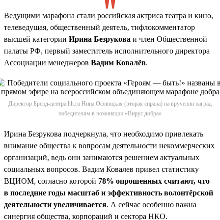
Ведущими марафона стали российская актриса театра и кино,
телеведущая, общественный деятель, тифлокомментатор
высшей категории
Ирина Безрукова
и член Общественной
палаты РФ, первый заместитель исполнительного директора
Ассоциации менеджеров
Вадим Ковалёв
.
Директор Бренд-центра hh.ru Нина Осовицкая (вторая справа) на вручении наград
победителям в номинации «Вирус добра»
Ирина Безрукова подчеркнула, что необходимо привлекать
внимание общества к вопросам деятельности некоммерческих
организаций, ведь они занимаются решением актуальных
социальных вопросов. Вадим Ковалев привел статистику
ВЦИОМ, согласно которой
78% опрошенных считают, что
в последние годы масштаб и эффективность волонтёрской
деятельности увеличивается
. А сейчас особенно важна
синергия общества, корпораций и сектора НКО.