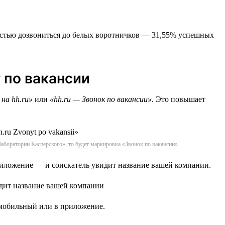
тностью дозвониться до белых воротничков — 31,55% успешных
т по вакансии
 на hh.ru»
или
«hh.ru — Звонок по вакансии»
. Это повышает
«Лаборатории Касперского», то будет маркировка «Звонок по вакансии»
риложение — и соискатель увидит название вашей компании.
а мобильный или в приложение.