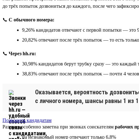
до трёх попыток дозвониться до каждого, после чего зафиксиро
📞
С обычного номера:
9,26% кандидатов отвечают с первой попытки — это 9
20,82% отвечают после трёх попыток — то есть толь
📞
Через hh.ru:
30,98% кандидатов берут трубку сразу — это каждый 
38,83% отвечают после трёх попыток — почти 4 челов
Оказывается, вероятность дозвонитьс
с личного номера, шансы равны 1 из 10
Позвонить кандидатам
Разница особенно заметна при звонках соискателям
рабочих п
на незнакомый номер отвечают только 6,8%