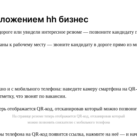
иложением hh бизнес
 дороге или увидели интересное резюме — позвоните кандидату
можно и с мобильного телефона: наведите камеру смартфона на Q
тметку, что звонят по вакансии.
На странице резюме теперь отображается QR-код, отсканировав который
можно позвонить соискателю с мобильного телефона