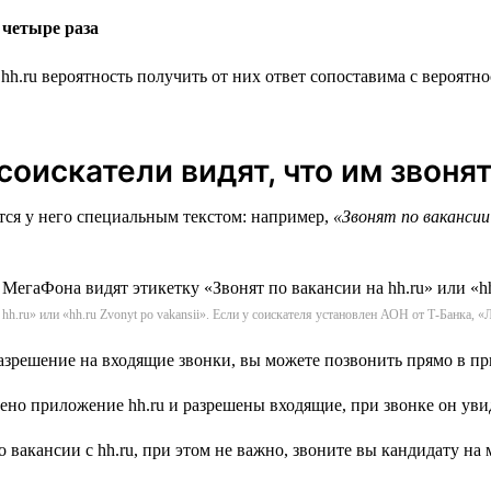
 четыре раза
с hh.ru вероятность получить от них ответ сопоставима с вероя
соискатели видят, что им звоня
тся у него специальным текстом: например,
«Звонят по вакансии
h.ru» или «hh.ru Zvonyt po vakansii». Если у соискателя установлен АОН от Т-Банка, 
разрешение на входящие звонки, вы можете позвонить прямо в п
 вакансии с hh.ru, при этом не важно, звоните вы кандидату н