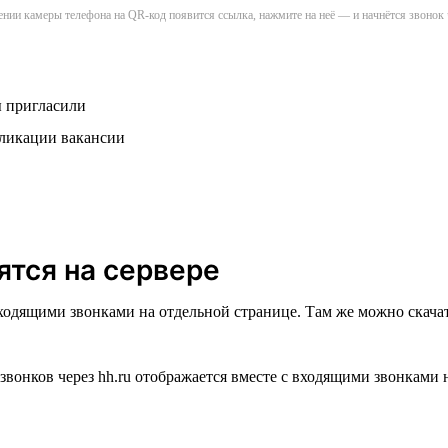
нии камеры телефона на QR-код появится ссылка, нажмите на неё — и начнётся звонок 
ы пригласили
бликации вакансии
ятся на сервере
входящими звонками на отдельной странице. Там же можно скачат