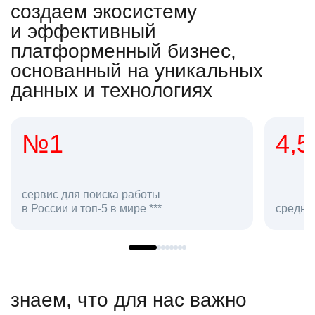
создаем экосистему
и эффективный
платформенный бизнес,
основанный на уникальных
данных и технологиях
4,5
аботы
ре ***
средняя оценка hh.ru как работо
знаем, что для нас важно