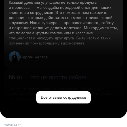
Каждый день мы улучшаем не только продукты
и процессы — мы создаём передовой опыт для наших
клиентов и сотрудников. Это помогает нам находить
решения, которые действительно меняют жизнь людей
к лучшему. Наша культура — про вовлечённость, заботу
и искреннее желание делать полезное. Мы гордимся тем,
что помогаем крутым компаниям и классным
специалистам находить друг друга. Быть частью таких
изменений по‑настоящему вдохновляет.
Сергей Чертов
hh.ru — это не просто работа
Это эмпатичные люди, заслуженные победы и дух
свободы. Мы помогаем миру и создаём лучший сервис
Все отзывы сотрудников
по поиску работы в стране.
Ольга Емельянова
*команда hh