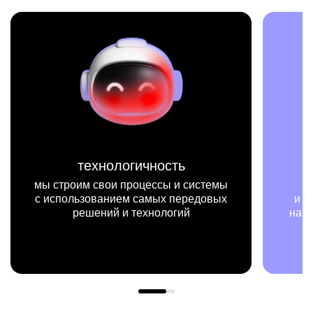
логичность
миссия
 процессы и системы
мы на конкретных ци
ием самых передовых
и примерах видим, как ре
 и технологий
нашей работы меняют жиз