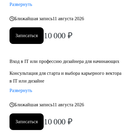
Развернуть
Кому могу помочь:
Ближайшая запись
11 августа 2026
• Для дизайнеров, UI, UX, продуктовых дизайнеров
• Тем, кто хочет стать дизайнером в IT
10 000
₽
Записаться
• Тем, кто хочет войти в IT и начать строить карьеру с нуля,
но не знает с чего начать
Обращайся ко мне, если нужна помощь с
Вход в IT или профессию дизайнера для начинающих
трудоустройством, ростом на текущем месте работы или
Консультация для старта и выбора карьерного вектора
определением куда и как расти
в IT или дизайне
Развернуть
Ближайшая запись
11 августа 2026
10 000
₽
Записаться