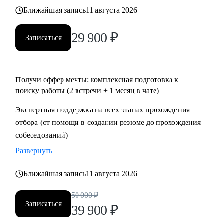
• Тем, кто хочет перейти в IT и аналитику из смежной
Ближайшая запись
11 августа 2026
сферы;
• Всем IT-специалистам, которые хотят релоцироваться в
29 900
₽
Записаться
Испанию и работать удаленно
Получи оффер мечты: комплексная подготовка к
поиску работы (2 встречи + 1 месяц в чате)
Экспертная поддержка на всех этапах прохождения
отбора (от помощи в создании резюме до прохождения
собеседований)
Развернуть
Ближайшая запись
11 августа 2026
50 000
₽
Записаться
39 900
₽