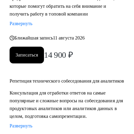
которые помогут обратить на себя внимание и
компетенций;
получить работу в топовой компании
• Получить практические советы по управлению командой;
• Сформировать свою стратегию профессионального роста;
Развернуть
• Найти удаленную работу и переехать жить к морю в
страну своей мечты;
Ближайшая запись
11 августа 2026
14 900
₽
Кому могу помочь:
Записаться
• Продуктовым аналитикам, аналитикам данных и продаж
уровня Senior, которые хотят вырасти в должности и
перейти в Team leader’ы или выстроить горизонтальный
Репетиция технического собеседования для аналитиков
трек развития;
• Junior и Middle Продуктовым аналитикам, аналитикам
Консультация для отработки ответов на самые
данных и продаж, которые хотят повысить свой грейд;
популярные и сложные вопросы на собеседования для
• Выпускникам и студентам, которые ищут свою первую
продуктовых аналитиков или аналитиков данных в
работу в аналитике;
целом, подготовка самопрезентации.
• Аналитикам, которые хотят перейти из стартапа в
Развернуть
корпорацию;