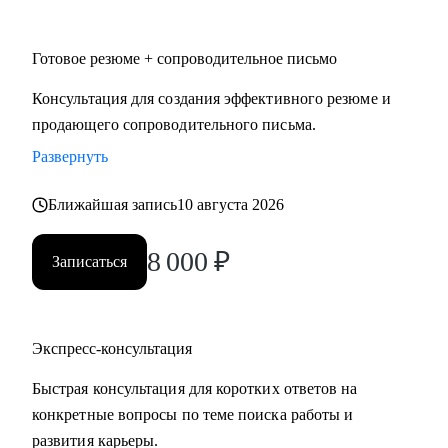
• HoReCa
• Логистика и закупочная политика
Готовое резюме + сопроводительное письмо
• Фешн и бьюти
• Спорт
Консультация для создания эффективного резюме и
• GR и внешняя политика
продающего сопроводительного письма.
• Продажи
Развернуть
• Производство и технологии
Ближайшая запись
10 августа 2026
Знакомлю с рынком, создаю эффективные резюме,
помогаю с самооценкой и определением перспектив. Могу
8 000
₽
Записаться
быть рядом в периоды, когда профессиональная поддержка
особенно важна.
Экспресс-консультация
Быстрая консультация для коротких ответов на
конкретные вопросы по теме поиска работы и
развития карьеры.