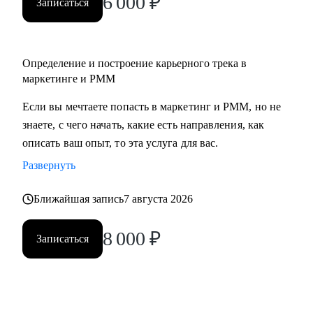
6 000
₽
Записаться
• Middle/senior специалистам в маркетинге и PMM для
получения консультаций по разного рода кейсам, по
выстраиваю карьерного.
Определение и построение карьерного трека в
• Всем, кто точно понимает, что хочет попасть в Digital-
маркетинге и PMM
маркетинг и PMM, но не знает, какие бывают направления,
с чего можно начать, в какую сторону двигаться.
Если вы мечтаете попасть в маркетинг и PMM, но не
знаете, с чего начать, какие есть направления, как
описать ваш опыт, то эта услуга для вас.
Развернуть
Ближайшая запись
7 августа 2026
8 000
₽
Записаться