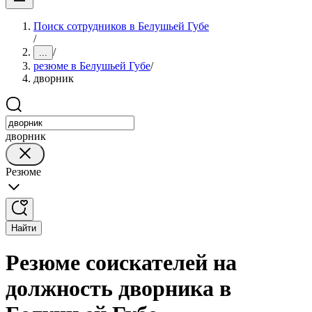
Поиск сотрудников в Белушьей Губе
/
/
...
резюме в Белушьей Губе
/
дворник
дворник
Резюме
Найти
Резюме соискателей на
должность дворника в