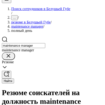
Поиск сотрудников в Белушьей Губе
/
/
...
резюме в Белушьей Губе
/
maintenance manager
/
полный день
maintenance manager
Резюме
Найти
Резюме соискателей на
должность maintenance