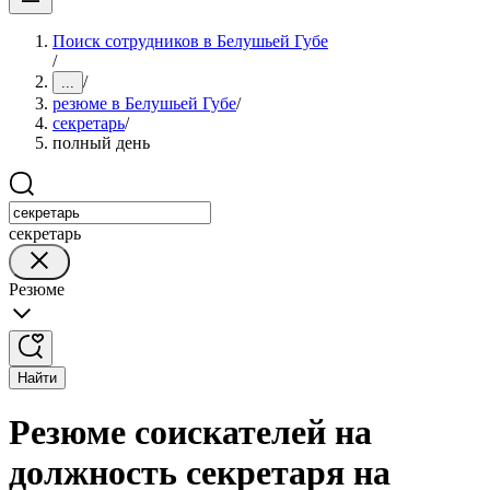
Поиск сотрудников в Белушьей Губе
/
/
...
резюме в Белушьей Губе
/
секретарь
/
полный день
секретарь
Резюме
Найти
Резюме соискателей на
должность секретаря на