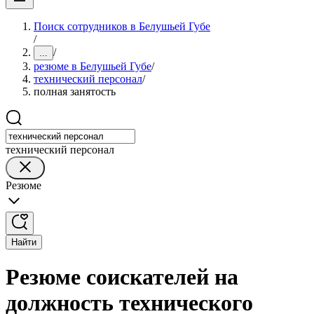
Поиск сотрудников в Белушьей Губе
/
/
...
резюме в Белушьей Губе
/
технический персонал
/
полная занятость
технический персонал
Резюме
Найти
Резюме соискателей на
должность технического