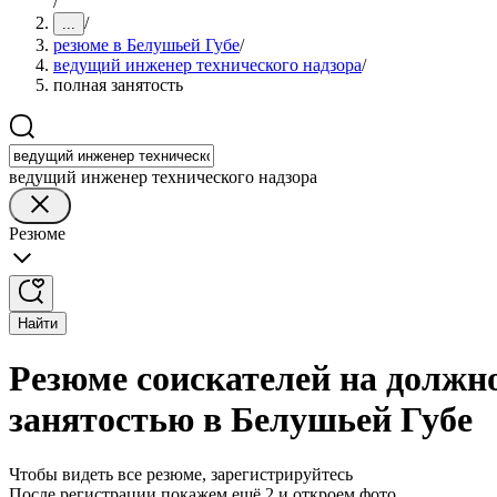
/
/
...
резюме в Белушьей Губе
/
ведущий инженер технического надзора
/
полная занятость
ведущий инженер технического надзора
Резюме
Найти
Резюме соискателей на должно
занятостью в Белушьей Губе
Чтобы видеть все резюме, зарегистрируйтесь
После регистрации покажем ещё 2 и откроем фото