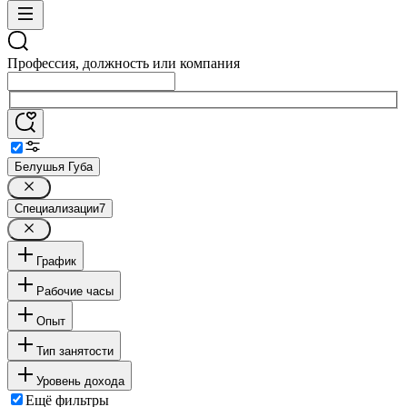
Профессия, должность или компания
Белушья Губа
Специализации
7
График
Рабочие часы
Опыт
Тип занятости
Уровень дохода
Ещё фильтры