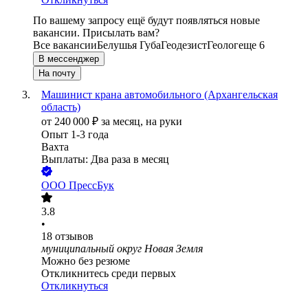
По вашему запросу ещё будут появляться новые
вакансии. Присылать вам?
Все вакансии
Белушья Губа
Геодезист
Геолог
еще 6
В мессенджер
На почту
Машинист крана автомобильного (Архангельская
область)
от
240 000
₽
за месяц,
на руки
Опыт 1-3 года
Вахта
Выплаты: Два раза в месяц
ООО
ПрессБук
3.8
•
18
отзывов
муниципальный округ Новая Земля
Можно без резюме
Откликнитесь среди первых
Откликнуться