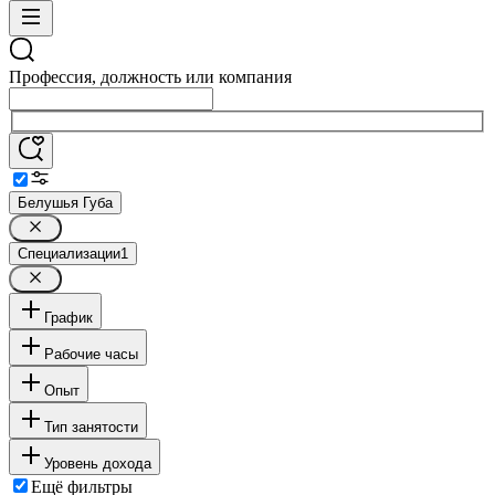
Профессия, должность или компания
Белушья Губа
Специализации
1
График
Рабочие часы
Опыт
Тип занятости
Уровень дохода
Ещё фильтры