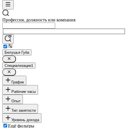
Профессия, должность или компания
Белушья Губа
Специализации
1
График
Рабочие часы
Опыт
Тип занятости
Уровень дохода
Ещё фильтры