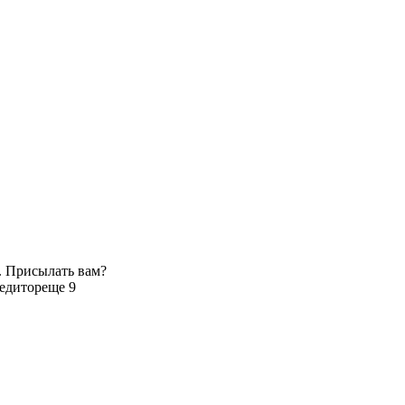
. Присылать вам?
педитор
еще 9