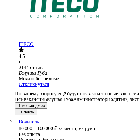
ITECO
4.5
•
2134
отзыва
Белушья Губа
Можно без резюме
Откликнуться
По вашему запросу ещё будут появляться новые вакансии
Все вакансии
Белушья Губа
Администратор
Водитель, экс
В мессенджер
На почту
Водитель
80 000
–
160 000
₽
за месяц,
на руки
Без опыта
Выплаты: Раз в месяц