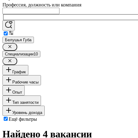
Профессия, должность или компания
Белушья Губа
Специализации
10
График
Рабочие часы
Опыт
Тип занятости
Уровень дохода
Ещё фильтры
Найдено 4 вакансии