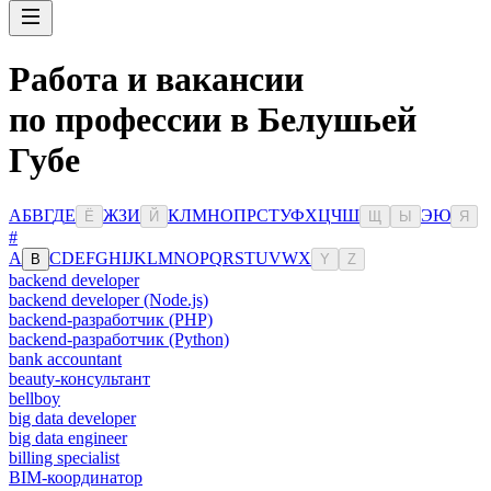
Работа и вакансии
по профессии в Белушьей
Губе
А
Б
В
Г
Д
Е
Ж
З
И
К
Л
М
Н
О
П
Р
С
Т
У
Ф
Х
Ц
Ч
Ш
Э
Ю
Ё
Й
Щ
Ы
Я
#
A
C
D
E
F
G
H
I
J
K
L
M
N
O
P
Q
R
S
T
U
V
W
X
B
Y
Z
backend developer
backend developer (Node.js)
backend-разработчик (PHP)
backend-разработчик (Python)
bank accountant
beauty-консультант
bellboy
big data developer
big data engineer
billing specialist
BIM-координатор