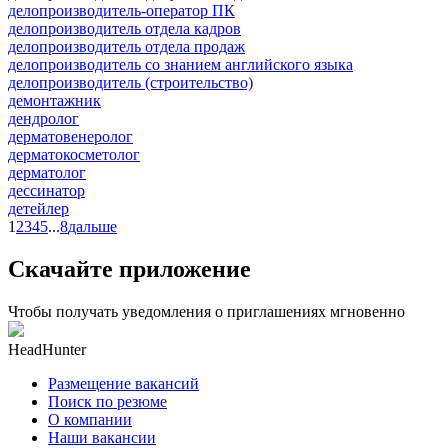
делопроизводитель-оператор ПК
делопроизводитель отдела кадров
делопроизводитель отдела продаж
делопроизводитель со знанием английского языка
делопроизводитель (строительство)
демонтажник
дендролог
дерматовенеролог
дерматокосметолог
дерматолог
дессинатор
детейлер
1
2
3
4
5
...
8
дальше
Скачайте приложение
Чтобы получать уведомления о приглашениях мгновенно
HeadHunter
Размещение вакансий
Поиск по резюме
О компании
Наши вакансии