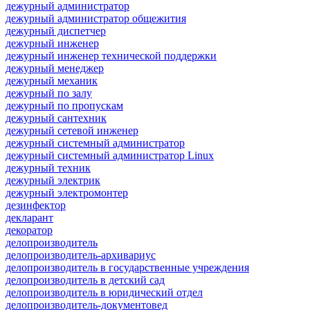
дежурный администратор
дежурный администратор общежития
дежурный диспетчер
дежурный инженер
дежурный инженер технической поддержки
дежурный менеджер
дежурный механик
дежурный по залу
дежурный по пропускам
дежурный сантехник
дежурный сетевой инженер
дежурный системный администратор
дежурный системный администратор Linux
дежурный техник
дежурный электрик
дежурный электромонтер
дезинфектор
декларант
декоратор
делопроизводитель
делопроизводитель-архивариус
делопроизводитель в государственные учреждения
делопроизводитель в детский сад
делопроизводитель в юридический отдел
делопроизводитель-документовед