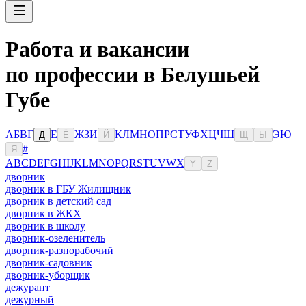
Работа и вакансии
по профессии в Белушьей
Губе
А
Б
В
Г
Е
Ж
З
И
К
Л
М
Н
О
П
Р
С
Т
У
Ф
Х
Ц
Ч
Ш
Э
Ю
Д
Ё
Й
Щ
Ы
#
Я
A
B
C
D
E
F
G
H
I
J
K
L
M
N
O
P
Q
R
S
T
U
V
W
X
Y
Z
дворник
дворник в ГБУ Жилищник
дворник в детский сад
дворник в ЖКХ
дворник в школу
дворник-озеленитель
дворник-разнорабочий
дворник-садовник
дворник-уборщик
дежурант
дежурный