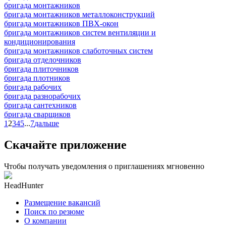
бригада монтажников
бригада монтажников металлоконструкций
бригада монтажников ПВХ-окон
бригада монтажников систем вентиляции и
кондиционирования
бригада монтажников слаботочных систем
бригада отделочников
бригада плиточников
бригада плотников
бригада рабочих
бригада разнорабочих
бригада сантехников
бригада сварщиков
1
2
3
4
5
...
7
дальше
Скачайте приложение
Чтобы получать уведомления о приглашениях мгновенно
HeadHunter
Размещение вакансий
Поиск по резюме
О компании