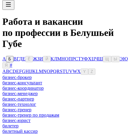
Работа и вакансии
по профессии в Белушьей
Губе
А
В
Г
Д
Е
Ж
З
И
К
Л
М
Н
О
П
Р
С
Т
У
Ф
Х
Ц
Ч
Ш
Э
Ю
Б
Ё
Й
Щ
Ы
#
Я
A
B
C
D
E
F
G
H
I
J
K
L
M
N
O
P
Q
R
S
T
U
V
W
X
Y
Z
бизнес-брокер
бизнес-консультант
бизнес-координатор
бизнес-менеджер
бизнес-партнер
бизнес-технолог
бизнес-тренер
бизнес-тренер по продажам
бизнес-юрист
билетер
билетный кассир