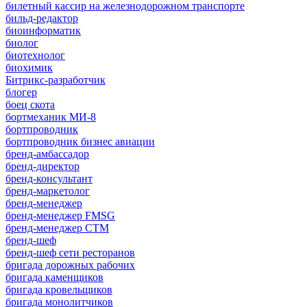
билетный кассир на железнодорожном транспорте
бильд-редактор
биоинформатик
биолог
биотехнолог
биохимик
Битрикс-разработчик
блогер
боец скота
бортмеханик МИ-8
бортпроводник
бортпроводник бизнес авиации
бренд-амбассадор
бренд-директор
бренд-консультант
бренд-маркетолог
бренд-менеджер
бренд-менеджер FMSG
бренд-менеджер СТМ
бренд-шеф
бренд-шеф сети ресторанов
бригада дорожных рабочих
бригада каменщиков
бригада кровельщиков
бригада монолитчиков