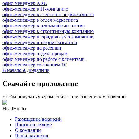
офис-менеджер АХО
офис-менеджер в IT-компанию
офис-менеджер в агентство недвижимости
офис-менеджер в отдел маркетинга
офис-менеджер в рекламное агентство
офис-менеджер в строительную компанию
офис-менеджер в юридическую компанию
офис-менеджер интернет-магазина
офис-менеджер на ресепшн
офис-менеджер отдела продаж
офис-менеджер по работе с клиентами
офис-менеджер со знанием 1С
В начало
5
6
7
8
9
дальше
Скачайте приложение
Чтобы получать уведомления о приглашениях мгновенно
HeadHunter
Размещение вакансий
Поиск по резюме
О компании
Наши вакансии