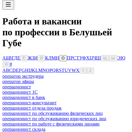
Работа и вакансии
по профессии в Белушьей
Губе
А
Б
В
Г
Д
Е
Ж
З
И
К
Л
М
Н
П
Р
С
Т
У
Ф
Х
Ц
Ч
Ш
Э
Ю
Ё
Й
О
Щ
Ы
#
Я
A
B
C
D
E
F
G
H
I
J
K
L
M
N
O
P
Q
R
S
T
U
V
W
X
Y
Z
оператор экструдера
оператор эфира
операционист
операционист 1С
операционист в банк
операционист-консультант
операционист отдела продаж
операционист по обслуживанию физических лиц
операционист по обслуживанию юридических лиц
операционист по работе с физическими лицами
операционист склада