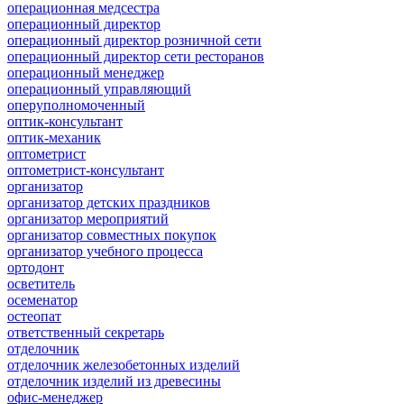
операционная медсестра
операционный директор
операционный директор розничной сети
операционный директор сети ресторанов
операционный менеджер
операционный управляющий
оперуполномоченный
оптик-консультант
оптик-механик
оптометрист
оптометрист-консультант
организатор
организатор детских праздников
организатор мероприятий
организатор совместных покупок
организатор учебного процесса
ортодонт
осветитель
осеменатор
остеопат
ответственный секретарь
отделочник
отделочник железобетонных изделий
отделочник изделий из древесины
офис-менеджер