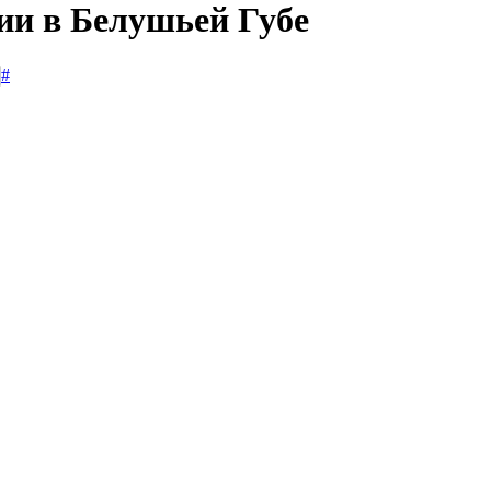
ии в Белушьей Губе
#