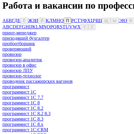
Работа и вакансии по професс
А
Б
В
Г
Д
Е
Ж
З
И
К
Л
М
Н
О
Р
С
Т
У
Ф
Х
Ц
Ч
Ш
Э
Ю
Ё
Й
П
Щ
Ы
Я
A
B
C
D
E
F
G
H
I
J
K
L
M
N
O
P
Q
R
S
T
U
V
W
X
Y
Z
принт-менеджер
приходящий бухгалтер
пробоотборщик
проверяющий
провизор
провизор-аналитик
провизор в офис
провизор ЛПУ
провизор-технолог
проводник пассажирских вагонов
программист
программист 1C
программист 1C 7.7
программист 1C 8
программист 1C 8.2
программист 1С 8.2 8.3
программист 1С 8.3
программист 1С 8.х
программист 1С:CRM