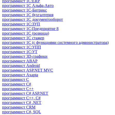
программист 1С:ERP
программист 1С Альфа-Авто
программист 1С-Битрикс
программист 1С бухгалтерия
программист 1С документооборот
программист 1С:ЗУП
программист 1С:Предприятие 8
программист 1С (розница)
программист 1С стажер
программист 1С (с функциями системного администратора)
программист 1С:УПП
программист 1С:УТ
программист 3D-графики
программист ABAP
программист Android
программист ASP.NET MVC
программист Axapta
программист C
программист C#
программист C++
программист C# ASP.NET
программист C++, C#
программист C# .NET
программист CRM
программист C#, SQL