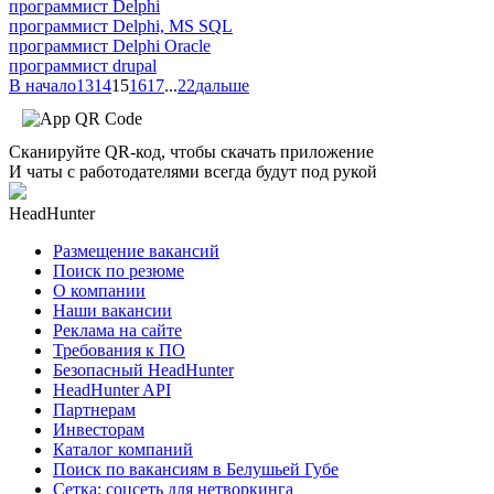
программист Delphi
программист Delphi, MS SQL
программист Delphi Oracle
программист drupal
В начало
13
14
15
16
17
...
22
дальше
Сканируйте QR-код, чтобы скачать приложение
И чаты с работодателями всегда будут под рукой
HeadHunter
Размещение вакансий
Поиск по резюме
О компании
Наши вакансии
Реклама на сайте
Требования к ПО
Безопасный HeadHunter
HeadHunter API
Партнерам
Инвесторам
Каталог компаний
Поиск по вакансиям в Белушьей Губе
Сетка: соцсеть для нетворкинга