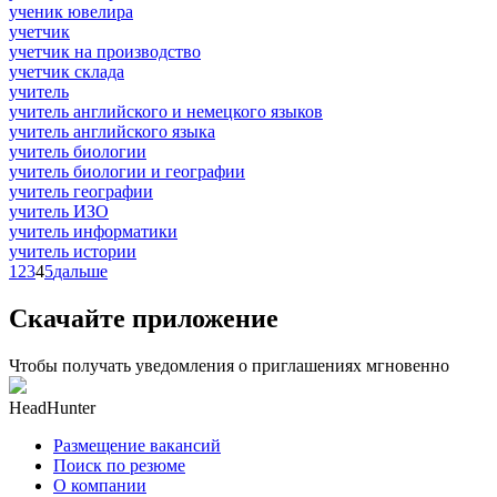
ученик ювелира
учетчик
учетчик на производство
учетчик склада
учитель
учитель английского и немецкого языков
учитель английского языка
учитель биологии
учитель биологии и географии
учитель географии
учитель ИЗО
учитель информатики
учитель истории
1
2
3
4
5
дальше
Скачайте приложение
Чтобы получать уведомления о приглашениях мгновенно
HeadHunter
Размещение вакансий
Поиск по резюме
О компании