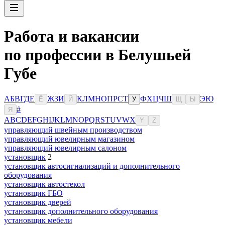
Работа и вакансии
по профессии в Белушьей
Губе
А
Б
В
Г
Д
Е
Ж
З
И
К
Л
М
Н
О
П
Р
С
Т
Ф
Х
Ц
Ч
Ш
Э
Ю
Ё
Й
У
Щ
Ы
#
Я
A
B
C
D
E
F
G
H
I
J
K
L
M
N
O
P
Q
R
S
T
U
V
W
X
Y
Z
управляющий швейным производством
управляющий ювелирным магазином
управляющий ювелирным салоном
установщик
2
установщик автосигнализаций и дополнительного
оборудования
установщик автостекол
установщик ГБО
установщик дверей
установщик дополнительного оборудования
установщик мебели