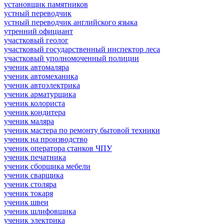
установщик памятников
устный переводчик
устный переводчик английского языка
утренний официант
участковый геолог
участковый государственный инспектор леса
участковый уполномоченный полиции
ученик автомаляра
ученик автомеханика
ученик автоэлектрика
ученик арматурщика
ученик колориста
ученик кондитера
ученик маляра
ученик мастера по ремонту бытовой техники
ученик на производство
ученик оператора станков ЧПУ
ученик печатника
ученик сборщика мебели
ученик сварщика
ученик столяра
ученик токаря
ученик швеи
ученик шлифовщика
ученик электрика